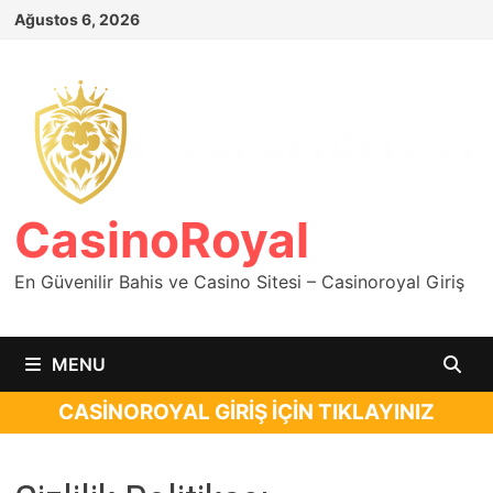
Skip
Ağustos 6, 2026
to
content
CasinoRoyal
En Güvenilir Bahis ve Casino Sitesi – Casinoroyal Giriş
MENU
CASINOROYAL GIRIŞ IÇIN TIKLAYINIZ