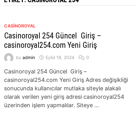
CASINOROYAL
Casinoroyal 254 Güncel Giriş –
casinoroyal254.com Yeni Giriş
by
admin
Eylül 18, 2024
0
Casinoroyal 254 Güncel Giriş –
casinoroyal254.com Yeni Giriş Adres değişikliği
sonucunda kullanıcılar mutlaka siteyle alakalı
olarak verilen yeni giriş adresi casinoroyal254
üzerinden işlem yapmalılar. Siteye …