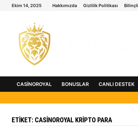
Skip
Ekim 14, 2025
Hakkımızda
Gizlilik Politikası
Bilinç
to
content
CASINOROYAL
BONUSLAR
CANLI DESTEK
ETIKET:
CASINOROYAL KRIPTO PARA