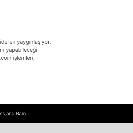
giderek yaygınlaşıyor.
lem yapabileceği
coin işlemleri,
ss
and
Bam
.