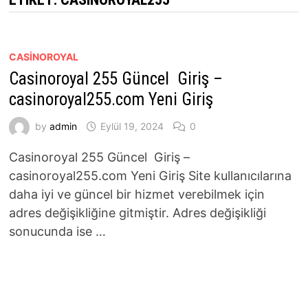
CASINOROYAL
Casinoroyal 255 Güncel Giriş –
casinoroyal255.com Yeni Giriş
by
admin
Eylül 19, 2024
0
Casinoroyal 255 Güncel Giriş –
casinoroyal255.com Yeni Giriş Site kullanıcılarına
daha iyi ve güncel bir hizmet verebilmek için
adres değişikliğine gitmiştir. Adres değişikliği
sonucunda ise …