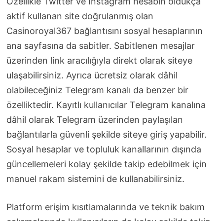
Özellikle Twitter ve Instagram hesabın oldukça
aktif kullanan site doğrulanmış olan
Casinoroyal367 bağlantısını sosyal hesaplarının
ana sayfasına da sabitler. Sabitlenen mesajlar
üzerinden link aracılığıyla direkt olarak siteye
ulaşabilirsiniz. Ayrıca ücretsiz olarak dâhil
olabileceğiniz Telegram kanalı da benzer bir
özelliktedir. Kayıtlı kullanıcılar Telegram kanalına
dâhil olarak Telegram üzerinden paylaşılan
bağlantılarla güvenli şekilde siteye giriş yapabilir.
Sosyal hesaplar ve topluluk kanallarının dışında
güncellemeleri kolay şekilde takip edebilmek için
manuel rakam sistemini de kullanabilirsiniz.
Platform erişim kısıtlamalarında ve teknik bakım