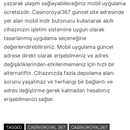
yazarak ulaşım sağlayabileceğiniz mobil uygulama
ücretsizdir. Casinoroyal367 güncel site adresinde
yer alan mobil indir butonunu kullanarak akıllı
cihazınızın işletim sistemine uygun olarak
tasarlanmış uygulama seçeneğine
değerlendirebilirsiniz. Mobil uygulama güncel
adrese direkt olarak erişebilmeniz ve adres
değişikliklerinden etkilenmemeniz için hızlı bir
alternatiftir. Cihazınızda fazla depolama alanı
sorunu yaşatmaz ve herhangi bir bağlantı ve
adres değiştirme gerek kalmadan hesabınız
erişebilmenizi sağlar.
TAGGED
CASINOROYAL 367
CASINOROYAL367