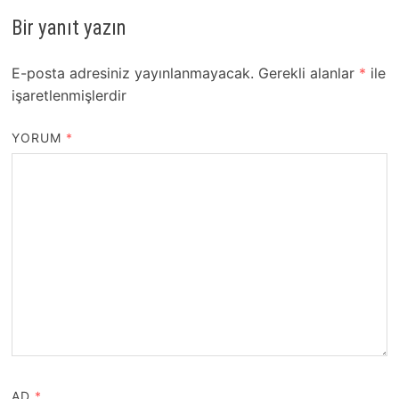
Bir yanıt yazın
E-posta adresiniz yayınlanmayacak.
Gerekli alanlar
*
ile
işaretlenmişlerdir
YORUM
*
AD
*