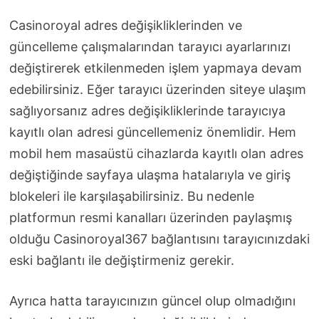
Casinoroyal adres değişikliklerinden ve
güncelleme çalışmalarından tarayıcı ayarlarınızı
değiştirerek etkilenmeden işlem yapmaya devam
edebilirsiniz. Eğer tarayıcı üzerinden siteye ulaşım
sağlıyorsanız adres değişikliklerinde tarayıcıya
kayıtlı olan adresi güncellemeniz önemlidir. Hem
mobil hem masaüstü cihazlarda kayıtlı olan adres
değiştiğinde sayfaya ulaşma hatalarıyla ve giriş
blokeleri ile karşılaşabilirsiniz. Bu nedenle
platformun resmi kanalları üzerinden paylaşmış
olduğu Casinoroyal367 bağlantısını tarayıcınızdaki
eski bağlantı ile değiştirmeniz gerekir.
Ayrıca hatta tarayıcınızın güncel olup olmadığını