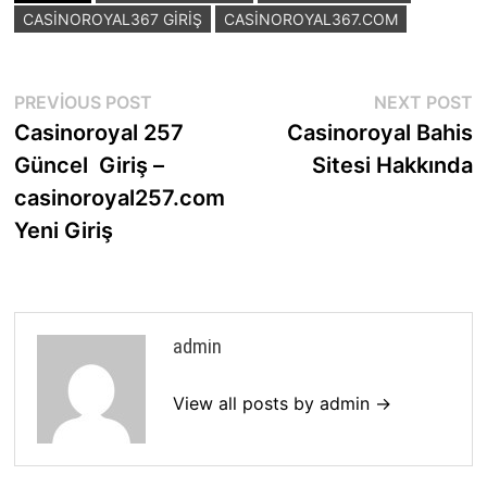
CASINOROYAL367 GIRIŞ
CASINOROYAL367.COM
Yazı
Previous
N
PREVIOUS POST
NEXT POST
post:
p
Casinoroyal 257
Casinoroyal Bahis
gezinmesi
Güncel Giriş –
Sitesi Hakkında
casinoroyal257.com
Yeni Giriş
admin
View all posts by admin →