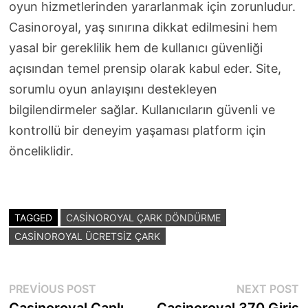
oyun hizmetlerinden yararlanmak için zorunludur.
Casinoroyal, yaş sınırına dikkat edilmesini hem
yasal bir gereklilik hem de kullanıcı güvenliği
açısından temel prensip olarak kabul eder. Site,
sorumlu oyun anlayışını destekleyen
bilgilendirmeler sağlar. Kullanıcıların güvenli ve
kontrollü bir deneyim yaşaması platform için
önceliklidir.
TAGGED
CASINOROYAL ÇARK DÖNDÜRME
CASINOROYAL ÜCRETSIZ ÇARK
Yazı
Previous
N
PREVIOUS POST
NEXT POST
post:
p
Casinoroyal Canlı
Casinoroyal 370 Giriş