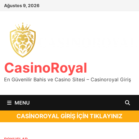
Skip
Ağustos 9, 2026
to
content
CasinoRoyal
En Güvenilir Bahis ve Casino Sitesi – Casinoroyal Giriş
MENU
CASINOROYAL GIRIŞ IÇIN TIKLAYINIZ