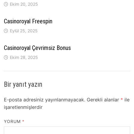
Ekim 20, 2025
Casinoroyal Freespin
Eylül 25, 2025
Casinoroyal Çevrimsiz Bonus
Ekim 28, 2025
Bir yanıt yazın
E-posta adresiniz yayınlanmayacak.
Gerekli alanlar
*
ile
işaretlenmişlerdir
YORUM
*