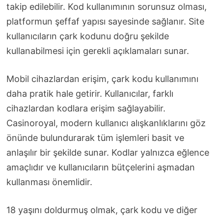
takip edilebilir. Kod kullanımının sorunsuz olması,
platformun şeffaf yapısı sayesinde sağlanır. Site
kullanıcıların çark kodunu doğru şekilde
kullanabilmesi için gerekli açıklamaları sunar.
Mobil cihazlardan erişim, çark kodu kullanımını
daha pratik hale getirir. Kullanıcılar, farklı
cihazlardan kodlara erişim sağlayabilir.
Casinoroyal, modern kullanıcı alışkanlıklarını göz
önünde bulundurarak tüm işlemleri basit ve
anlaşılır bir şekilde sunar. Kodlar yalnızca eğlence
amaçlıdır ve kullanıcıların bütçelerini aşmadan
kullanması önemlidir.
18 yaşını doldurmuş olmak, çark kodu ve diğer