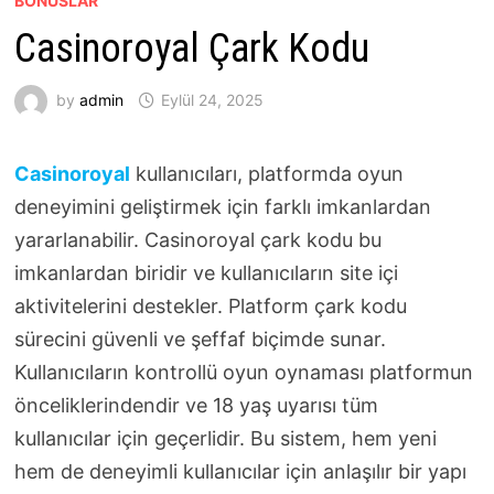
BONUSLAR
Casinoroyal Çark Kodu
by
admin
Eylül 24, 2025
Casinoroyal
kullanıcıları, platformda oyun
deneyimini geliştirmek için farklı imkanlardan
yararlanabilir. Casinoroyal çark kodu bu
imkanlardan biridir ve kullanıcıların site içi
aktivitelerini destekler. Platform çark kodu
sürecini güvenli ve şeffaf biçimde sunar.
Kullanıcıların kontrollü oyun oynaması platformun
önceliklerindendir ve 18 yaş uyarısı tüm
kullanıcılar için geçerlidir. Bu sistem, hem yeni
hem de deneyimli kullanıcılar için anlaşılır bir yapı