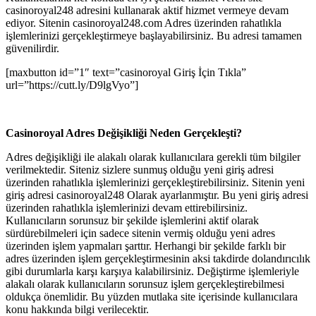
casinoroyal248 adresini kullanarak aktif hizmet vermeye devam
ediyor. Sitenin casinoroyal248.com Adres üzerinden rahatlıkla
işlemlerinizi gerçekleştirmeye başlayabilirsiniz. Bu adresi tamamen
güvenilirdir.
[maxbutton id=”1″ text=”casinoroyal Giriş İçin Tıkla”
url=”https://cutt.ly/D9lgVyo”]
Casinoroyal Adres Değişikliği Neden Gerçekleşti?
Adres değişikliği ile alakalı olarak kullanıcılara gerekli tüm bilgiler
verilmektedir. Siteniz sizlere sunmuş olduğu yeni giriş adresi
üzerinden rahatlıkla işlemlerinizi gerçekleştirebilirsiniz. Sitenin yeni
giriş adresi casinoroyal248 Olarak ayarlanmıştır. Bu yeni giriş adresi
üzerinden rahatlıkla işlemlerinizi devam ettirebilirsiniz.
Kullanıcıların sorunsuz bir şekilde işlemlerini aktif olarak
sürdürebilmeleri için sadece sitenin vermiş olduğu yeni adres
üzerinden işlem yapmaları şarttır. Herhangi bir şekilde farklı bir
adres üzerinden işlem gerçekleştirmesinin aksi takdirde dolandırıcılık
gibi durumlarla karşı karşıya kalabilirsiniz. Değiştirme işlemleriyle
alakalı olarak kullanıcıların sorunsuz işlem gerçekleştirebilmesi
oldukça önemlidir. Bu yüzden mutlaka site içerisinde kullanıcılara
konu hakkında bilgi verilecektir.