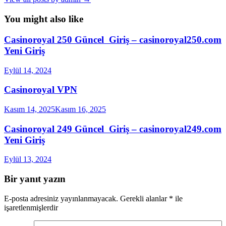
You might also like
Casinoroyal 250 Güncel Giriş – casinoroyal250.com
Yeni Giriş
Eylül 14, 2024
Casinoroyal VPN
Kasım 14, 2025
Kasım 16, 2025
Casinoroyal 249 Güncel Giriş – casinoroyal249.com
Yeni Giriş
Eylül 13, 2024
Bir yanıt yazın
E-posta adresiniz yayınlanmayacak.
Gerekli alanlar
*
ile
işaretlenmişlerdir