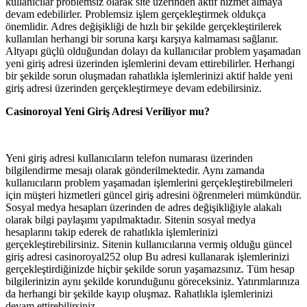
kullanıcılar problemsiz olarak site üzerinden aktif hizmet almaya
devam edebilirler. Problemsiz işlem gerçekleştirmek oldukça
önemlidir. Adres değişikliği de hızlı bir şekilde gerçekleştirilerek
kullanılan herhangi bir soruna karşı karşıya kalmaması sağlanır.
Altyapı güçlü olduğundan dolayı da kullanıcılar problem yaşamadan
yeni giriş adresi üzerinden işlemlerini devam ettirebilirler. Herhangi
bir şekilde sorun oluşmadan rahatlıkla işlemlerinizi aktif halde yeni
giriş adresi üzerinden gerçekleştirmeye devam edebilirsiniz.
Casinoroyal Yeni Giriş Adresi Veriliyor mu?
Yeni giriş adresi kullanıcıların telefon numarası üzerinden
bilgilendirme mesajı olarak gönderilmektedir. Aynı zamanda
kullanıcıların problem yaşamadan işlemlerini gerçekleştirebilmeleri
için müşteri hizmetleri güncel giriş adresini öğrenmeleri mümkündür.
Sosyal medya hesapları üzerinden de adres değişikliğiyle alakalı
olarak bilgi paylaşımı yapılmaktadır. Sitenin sosyal medya
hesaplarını takip ederek de rahatlıkla işlemlerinizi
gerçekleştirebilirsiniz. Sitenin kullanıcılarına vermiş olduğu güncel
giriş adresi casinoroyal252 olup Bu adresi kullanarak işlemlerinizi
gerçekleştirdiğinizde hiçbir şekilde sorun yaşamazsınız. Tüm hesap
bilgilerinizin aynı şekilde korunduğunu göreceksiniz. Yatırımlarınıza
da herhangi bir şekilde kayıp oluşmaz. Rahatlıkla işlemlerinizi
devam ettirebilirsiniz.