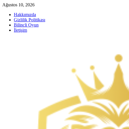
Skip
Ağustos 10, 2026
to
Hakkımızda
content
Gizlilik Politikası
Bilinçli Oyun
İletişim